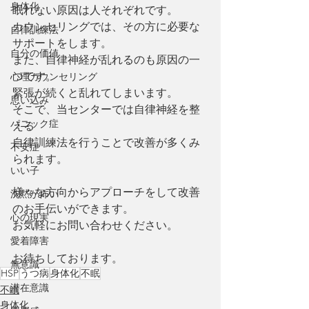
身体化
眠れない原因は人それぞれです。
カウンセリングでは、その方に必要な
自律訓練法
サポートをします。
自分の価値
また、自律神経が乱れるのも原因の一
つです。
心理カウンセリング
緊張が続くと乱れてしまいます。
思い込み
そこで、当センターでは自律神経を整
パニック症
える
自律訓練法を行うことで改善が多くみ
不安症
られます。
いい子
様々な方向からアプローチをして改善
沈黙が怖い
のお手伝いができます。
心の現実
お気軽にお問い合わせください。
愛着障害
お待ちしております。
無意識
HSP
うつ病
身体化
不眠
潜在意識
不眠
身体化