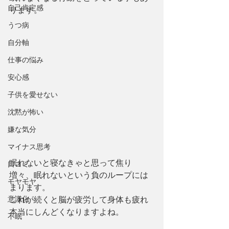
自己肯定感
ります。
うつ病
自分軸
仕事の悩み
安心感
子供を愛せない
沈黙が怖い
嫌な気分
マイナス思考
眠れないと寝なきゃと思って焦り
口コミ
増々、眠れないという負のループには
モヤモヤ
まります。
意識化
これが続くと脳が疲労して身体も疲れ
本当にしんどくなりますよね。
不眠