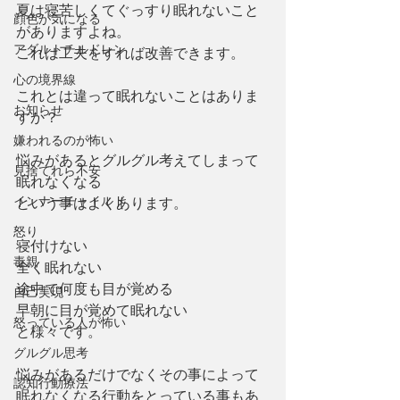
夏は寝苦しくてぐっすり眠れないこと
顔色が気になる
がありますよね。
アダルトチルドレン
これは工夫をすれば改善できます。
心の境界線
これとは違って眠れないことはありま
お知らせ
すか？
嫌われるのが怖い
悩みがあるとグルグル考えてしまって
見捨てれら不安
眠れなくなる
インナーチャイルド
という事はよくあります。
怒り
寝付けない
毒親
全く眠れない
途中で何度も目が覚める
自己実現
早朝に目が覚めて眠れない
怒っている人が怖い
と様々です。
グルグル思考
悩みがあるだけでなくその事によって
認知行動療法
眠れなくなる行動をとっている事もあ