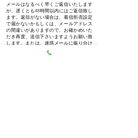
メールはなるべく早くご返信いたします
が、遅くとも48時間以内にはご返信致し
ます。
返信がない場合は、着信拒否設定
で届かないかもしくは、メールアドレス
の間違いがありますので、お確かめいた
だき再度、送信下さいますようお願い致
します。または、迷惑メールに振り分け
られている事がありますのでお確かめく
ださい。
【重要・ご一読ください】通院・投薬治
療中の方や今後、投薬治療が必要になり
そうな心身の辛い状態が強い方の新規の
受付は、令和7年12月31日で終了となりま
した。ご不明な点がございましたらお気
軽にお問い合わせください。
なお、当センターは、
完全予約制
です。
オンラインカウンセリングのみ
ですので
事前にお手続きがございます。
余裕を持
ったご希望の日時を第3希望までお知らせ