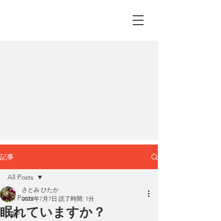
記事
All Posts
さとみ ひたか
All Posts
2022年7月7日
読了時間: 1分
眠れていますか？
HSP