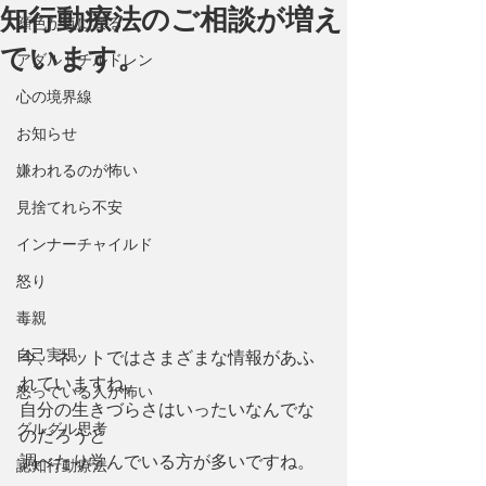
知行動療法のご相談が増え
顔色が気になる
ています。
アダルトチルドレン
心の境界線
お知らせ
嫌われるのが怖い
見捨てれら不安
インナーチャイルド
怒り
毒親
自己実現
今、ネットではさまざまな情報があふ
れていますね。
怒っている人が怖い
自分の生きづらさはいったいなんでな
グルグル思考
のだろうと
調べたり学んでいる方が多いですね。
認知行動療法