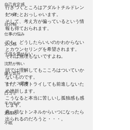
自己肯定感
行きつくところはアダルトチルドレン
うつ病
だったとおっしゃいます。
そして、考え方が偏っているという情
自分軸
報も得ておられます。
仕事の悩み
でも、どうしたらいいのかわからない
安心感
とカウンセリングを希望されます。
子供を愛せない
それは無理もないですよね。
沈黙が怖い
頭では理解してもこころはついていか
嫌な気分
ないものです。
マイナス思考
また、何度トライしても前進しないた
め挫折します。
口コミ
こうなると本当に苦しいし孤独感も感
モヤモヤ
じます。
真っ暗なトンネルからいつになったら
意識化
出られるのだろうと・・・。
不眠