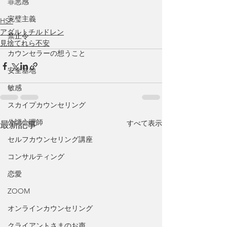
罪悪感
完璧主義
HSP
アダルトチルドレン
禁止令
見捨てれら不安
カウンセラーの想うこと
安全基地
敏感
スカイプカウンセリング
公認心理師
すべて表示
最新記事
セルフカウンセリング講座
コンサルティング
恋愛
ZOOM
オンラインカウンセリング
クライアントさまのお声