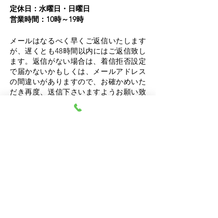
定休日：水曜日・日曜日​
営業時間：10時～19時
メールはなるべく早くご返信いたします
が、遅くとも48時間以内にはご返信致し
ます。
返信がない場合は、着信拒否設定
で届かないかもしくは、メールアドレス
の間違いがありますので、お確かめいた
だき再度、送信下さいますようお願い致
します。または、迷惑メールに振り分け
られている事がありますのでお確かめく
ださい。
【重要・ご一読ください】通院・投薬治
療中の方や今後、投薬治療が必要になり
そうな心身の辛い状態が強い方の新規の
受付は、令和7年12月31日で終了となりま
した。ご不明な点がございましたらお気
軽にお問い合わせください。
なお、当センターは、
完全予約制
です。