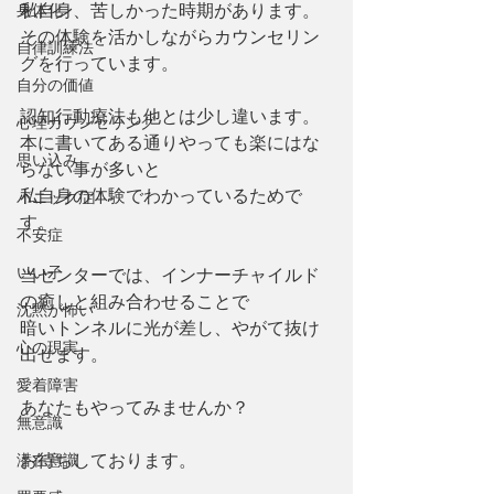
身体化
私自身、苦しかった時期があります。
その体験を活かしながらカウンセリン
自律訓練法
グを行っています。
自分の価値
認知行動療法も他とは少し違います。
心理カウンセリング
本に書いてある通りやっても楽にはな
思い込み
らない事が多いと
私自身の体験でわかっているためで
パニック症
す。
不安症
いい子
当センターでは、インナーチャイルド
の癒しと組み合わせることで
沈黙が怖い
暗いトンネルに光が差し、やがて抜け
心の現実
出せます。
愛着障害
あなたもやってみませんか？
無意識
潜在意識
お待ちしております。