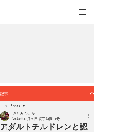
記事
All Posts
さとみ ひたか
All Posts
2025年12月30日
読了時間: 1分
アダルトチルドレンと認
HSP