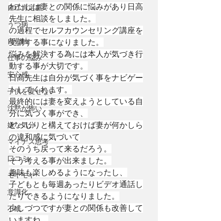
わたしは妻との関係に悩みがあり日高
自己肯定感
先生に相談をしました。
うつ病
の過程でセルフカウンセリング講座を
自分軸
受講する事になりました。
悩みを解決する為には本人が気づき行
仕事の悩み
動する事が大切です。
安心感
日高先生は自分が気づく事をナビゲー
トしてくれます。
子供を愛せない
最終的には妻を変えようとしている自
沈黙が怖い
分に気づく事ができ、
嫌な気分
どっしりと構えておけば妻が何かしら
の違和感に気づいて
マイナス思考
そのうち戻って来るだろう。
口コミ
そう考える事が出来ました。
趣味も楽しめるようになったし、
モヤモヤ
子どもとも毎週あったりビデオ通話し
意識化
たりできるようになりました。
少しづつですが妻との関係も改善して
不眠
いますね。