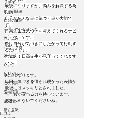
身体化
最後になりますが、悩みを解決する為
自律訓練法
には
自分が色んな事に気づく事が大切で
自分の価値
す。
心理カウンセリング
日高先生は気づきを与えてくれるナビ
ゲーターです。
思い込み
後は自分が気づきにしたがって行動す
パニック症
るだけです。
不安症
大丈夫！日高先生が見守ってくれます
から。
いい子
沈黙が怖い
以上になります。
毎回、気づきを得られ硬かった表情が
心の現実
最後にはスッキリとされました。
愛着障害
誰しもが変わる力を持っています。
あきらめないでくださいね。
無意識
潜在意識
口コミ