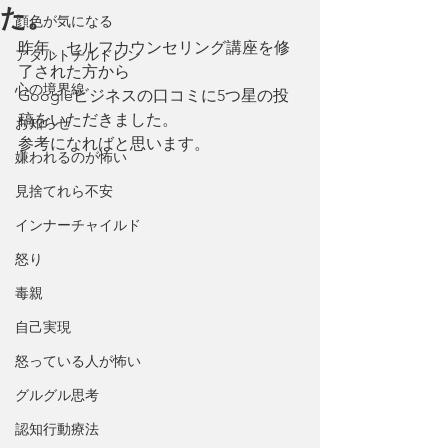
た。
顔色が気になる
昨年、セルフカウンセリング講座を修
アダルトチルドレン
了された方から
心の境界線
Googleビジネスの口コミに5つ星の投
稿をいただきました。
お知らせ
参考になればと思います。
嫌われるのが怖い
見捨てれら不安
インナーチャイルド
怒り
毒親
自己実現
怒っている人が怖い
グルグル思考
認知行動療法