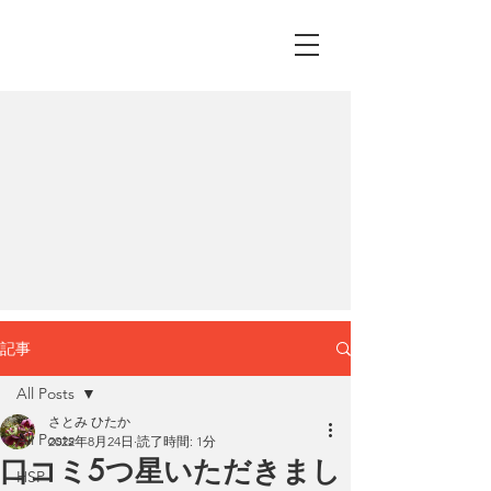
記事
All Posts
さとみ ひたか
All Posts
2022年8月24日
読了時間: 1分
口コミ5つ星いただきまし
HSP