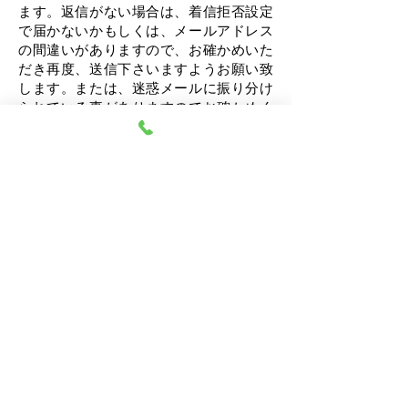
ます。
返信がない場合は、着信拒否設定
で届かないかもしくは、メールアドレス
の間違いがありますので、お確かめいた
だき再度、送信下さいますようお願い致
します。または、迷惑メールに振り分け
られている事がありますのでお確かめく
ださい。
【重要・ご一読ください】通院・投薬治
療中の方や今後、投薬治療が必要になり
そうな心身の辛い状態が強い方の新規の
受付は、令和7年12月31日で終了となりま
した。ご不明な点がございましたらお気
軽にお問い合わせください。
なお、当センターは、
完全予約制
です。
オンラインカウンセリングのみ
ですので
事前にお手続きがございます。
余裕を持
ったご希望の日時を第3希望までお知らせ
くださいますと助かります。