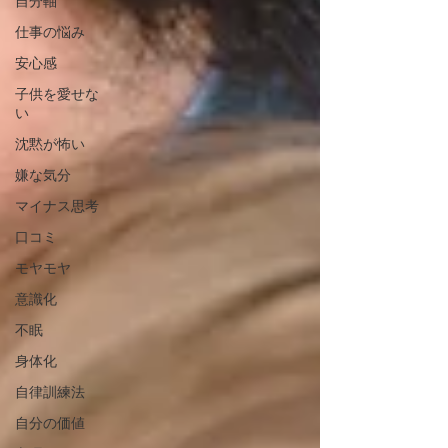
自分軸
仕事の悩み
安心感
子供を愛せな
い
沈黙が怖い
嫌な気分
マイナス思考
口コミ
モヤモヤ
意識化
不眠
身体化
自律訓練法
自分の価値