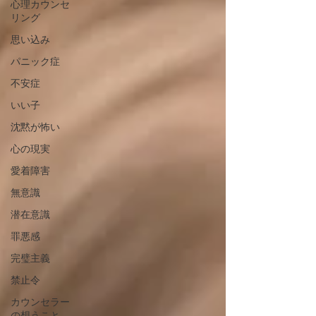
心理カウンセ
リング
思い込み
パニック症
不安症
いい子
沈黙が怖い
心の現実
愛着障害
無意識
潜在意識
罪悪感
完璧主義
禁止令
カウンセラー
の想うこと