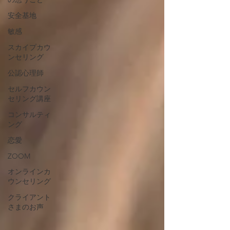
安全基地
敏感
スカイプカウ
ンセリング
公認心理師
セルフカウン
セリング講座
コンサルティ
ング
恋愛
ZOOM
オンラインカ
ウンセリング
クライアント
さまのお声