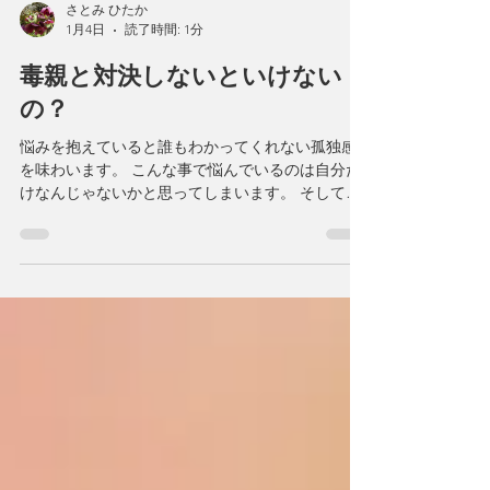
さとみ ひたか
1月4日
読了時間: 1分
毒親と対決しないといけない
の？
悩みを抱えていると誰もわかってくれない孤独感
を味わいます。 こんな事で悩んでいるのは自分だ
けなんじゃないかと思ってしまいます。 そして、
誰にも相談できずにますます孤独になりますよ
ね。 本当に辛いですね。 この苦しみから抜け出す
には毒親と対決しないといけないのだろうか？ そ
う思うと余計に苦しくなる事もあります。 本当は
どうなのか？ 対決しないと抜け出せないという事
はありません。 殆どの方が、直接対決をせずに抜
け出されています。 あなたが インナーチャイルド
の声を聴いてあげれば インナーチャイルドは安心
していきます。 あなたがインナーチャイルドを育
てなおしていくと 自分を支える力ができていきま