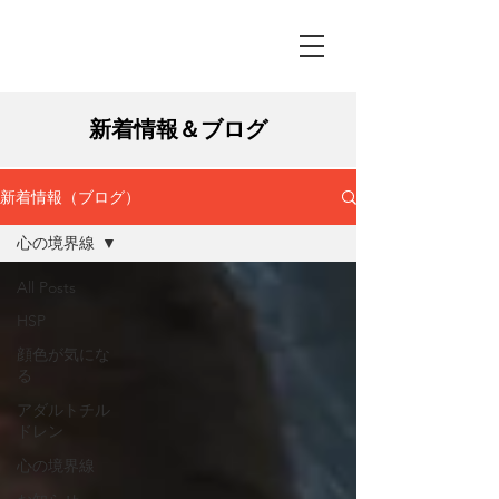
新着情報＆ブログ
新着情報（ブログ）
心の境界線
All Posts
HSP
顔色が気にな
る
アダルトチル
ドレン
心の境界線