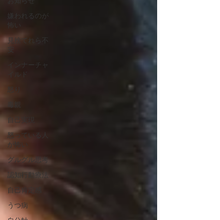
お知らせ
嫌われるのが
怖い
見捨てれら不
安
インナーチャ
イルド
怒り
毒親
自己実現
怒っている人
が怖い
グルグル思考
認知行動療法
自己肯定感
うつ病