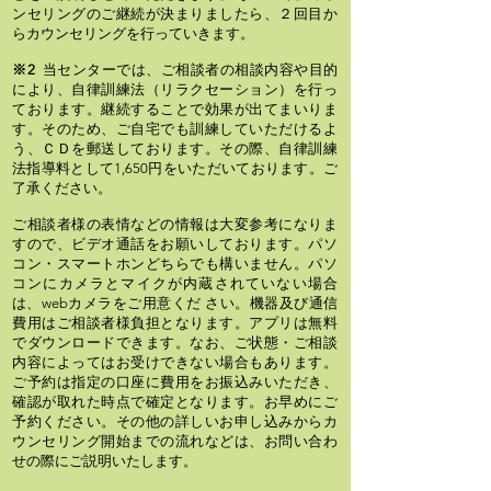
ンセリングのご継続が決まりましたら、２回目か
らカウンセリングを行っていきます。
※2
当センターでは、ご相談者の相談内容や目的
により、自律訓練法（リラクセーション）を
行っ
ております。継続することで効果が出てまいりま
す。そのため、ご自宅でも訓練していただけるよ
う、ＣＤを郵送しております。その際、自律訓練
法指導料として1,650円をいただいております。ご
了承ください。
ご相談者様の表情などの情報は大変参考になりま
すので、ビデオ通話をお願いしております。パソ
コン・スマートホンどちらでも構いません。パソ
コンにカメラとマイクが内蔵されていない場合
は、webカメラをご用意くだ さい。機器及び通信
費用はご相談者様負担となります。アプリは無料
でダウンロードできます。なお、ご状態・ご相談
内容によってはお受けできない場合もあります。
ご予約は指定の口座に費用をお振込みいただき、
確認が取れた時点で確定となります。お早めにご
予約ください。その他の詳しいお申し込みからカ
ウンセリング開始までの流れなどは、お問い合わ
せの際にご説明いたします。