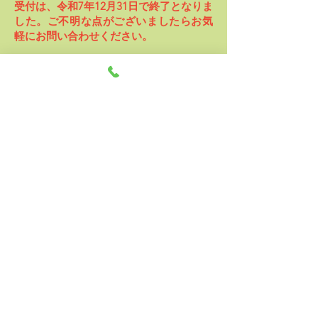
受付は、令和7年12月31日で終了となりま
した。ご不明な点がございましたらお気
軽にお問い合わせください。
なお、当センターは、
完全予約制
です。
オンラインカウンセリングのみ
ですので
事前にお手続きがございます。
余裕を持
ったご希望の日時を第3希望までお知らせ
くださいますと助かります。
TEL：
090-4518-8830
※8/12（水）から8/16（日）はお盆休み
のためお電話には出ることができませ
ん。ご了承ください。
カウンセリング中、営業時間外、定休日
はお電話に出ることができません。なる
べく、お問い合わせフォームをご利用く
ださい。