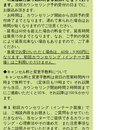
ます。
次回カウンセリング予約受付の日までに、
お振込み頂きます。
・お時間は、カウンセリング開始から次回予約受
付終了までとなります。遅れて来られた場合はお
時間が短くなりますのでご注意ください。
・延長は60分を超えた場合の料金です。延長時間
は最長15分までとなります。なお、ご予約の状況
により延長出来ない場合もありますので、ご了承
ください。
・
単発でお受けいただく場合は、​60分：9,900円に
なります。初回カウンセリング（インテーク面
接）はご利用いただけません。​
◆キャンセル料と変更手数料について
キャンセル料と変更手数料は前日の営業時間内19
時まで無料です。（定休日も19時まで）それ以降
から当日、カウンセリング開始時間２時間前まで
にご連絡いただくと50％、それ以降は100％かかり
ます。
※１
初回カウンセリング（インテーク面接）で
は、ご相談内容をお聴きし、ご質問をさせていた
だきながら、当センターでご提供できるカウンセ
リング・心理療法やその進め方、また注意事項な
どをご説明させていただきます。その上で、カウ