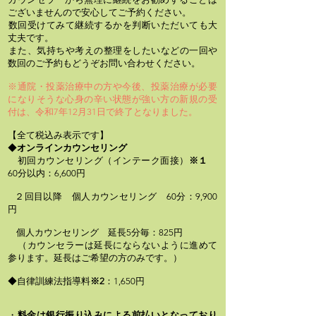
ございませんので安心してご予約ください。
​数回受けてみて継続するかを判断いただいても大
丈夫です。
​また、気持ちや考えの整理をしたいなどの一回や
数回のご予約もどうぞお問い合わせください。
※通院・投薬治療中の方や今後、投薬治療が必要
になりそうな心身の辛い状態が強い方の新規の受
付は、令和7年12月31日で終了となりました。
【全て税込み表示です】
◆
オンライン
カウンセリング
初回カウンセリング（インテーク面接）
※１
60分以内：6,600円
２回目以降 個人カウンセリング 60分：9,900
円
個人カウンセリング 延長5分毎：825円
（カウンセラーは延長にならないように進めて
参ります。延長はご希望の方のみです。）
◆自律訓練法指導料
※2
：1,650円
・
料金は銀行振り込みによる前払いとなっており