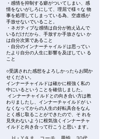
・感情を抑制する癖がついてしまい、感
情をないがしろにして、理屈で様々な 物
事を処理してしまっている為、空虚感が
手放せないでいること。
・ネガティブな感情は自分が抱え込んで
いるだけだから、手放すか手放さない か
は自分次第であること
・自分のインナーチャイルドは思ってい
たより自分の人生に影響を及ぼしてい る
こと
○受講された感想をよろしかったらお聞か
せください。
インナーチャイルドは確かに根強く私の
中にいるということを確信しました。
インナーチャイルドとの向き合い方は教
わりましたし、インナーチャイルドが い
なくなってからの人生の好転具合をなん
とく感じ取ることができたので、そ れを
見失わないように根気強くインナーチャ
イルドと向き合って行こうと思い ます。
H・Yさま コーチ 男性 30代