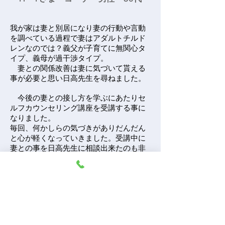
我が家は妻と別居になり妻の行動や言動
を調べている過程で妻はアダルトチルド
レンなのでは？義父が子育てに無関心タ
イプ、義母が過干渉タイプ。
妻との関係改善は妻に気づいて貰える
事が必要と思い日高先生を尋ねました。
今後の妻との接し方を学ぶにあたりセ
ルフカウンセリング講座を受講する事に
なりました。
毎回、何かしらの気づきがありだんだん
と心が軽くなっていきました。受講中に
妻との事を日高先生に相談出来たのも非
常に大きかったです。
最終的には妻を変えようとしている自
分に気づき、どっしりと構えておけばい
いや。妻が何かを気づくまで見守ってい
こう。
そのうち違和感に気づいて戻って来るだ