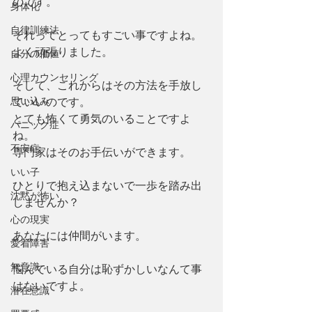
のです。
身体化
自律訓練法
それってとってもすごい事ですよね。
よく頑張りました。
自分の価値
心理カウンセリング
そして、これからはその方法を手放し
思い込み
ていいのです。
とても怖くて勇気のいることですよ
パニック症
ね。
不安症
専門家はそのお手伝いができます。
いい子
ひとりで抱え込まないで一歩を踏み出
沈黙が怖い
しませんか？
心の現実
あなたには仲間がいます。
愛着障害
無意識
悩んでいる自分は恥ずかしいなんて事
はないですよ。
潜在意識