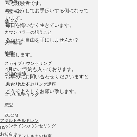
罪悪感
私も経験者です。
今、こうしてお手伝いする側になって
完璧主義
います。
禁止令
毎日を悔いなく生きています。
カウンセラーの想うこと
あなたも自由を手にしませんか？
安全基地
敏感
応援します。
スカイプカウンセリング
4月のご予約も入っております。
公認心理師
お早めにお問い合わせくださいますと
助かります。
セルフカウンセリング講座
どうぞよろしくお願い致します。
コンサルティング
恋愛
ZOOM
アダルトチルドレン
オンラインカウンセリング
HSP
お知らせ
クライアントさまのお声