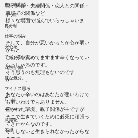
自己肯定感
親子関係・夫婦関係・恋人との関係・
職場での関係など
うつ病
様々な場面で悩んでいらっしゃいま
自分軸
す。
仕事の悩み
そして、自分が悪いからとか心が弱い
安心感
からと
子供を愛せない
ご自分を責めてますます辛くなってい
らっしゃるのです。
沈黙が怖い
そう思うのも無理もないのです
嫌な気分
が・・・。
マイナス思考
あなたが辛いのはあなたが悪いわけで
口コミ
も弱いわけでもありません。
置かれた環境、親子関係が主ですが
モヤモヤ
そこで生きていくために必死に頑張っ
意識化
てきたからなのです。
不眠
そうしないと生きられなかったからな