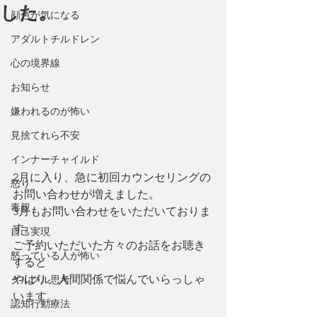
した。
顔色が気になる
アダルトチルドレン
心の境界線
お知らせ
嫌われるのが怖い
見捨てれら不安
インナーチャイルド
2月に入り、急に初回カウンセリングの
怒り
お問い合わせが増えました。
毒親
3月もお問い合わせをいただいておりま
す。
自己実現
ご予約いただいた方々のお話をお聴き
怒っている人が怖い
すると
やはり、人間関係で悩んでいらっしゃ
グルグル思考
います。
認知行動療法