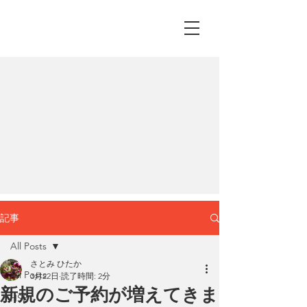
記事
All Posts
さとみ ひたか
All Posts
3月22日
読了時間: 2分
新規のご予約が増えてきま
HSP