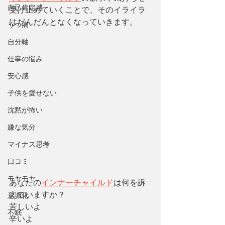
自己肯定感
受け止めていくことで、そのイライラ
はだんだんとなくなっていきます。
うつ病
自分軸
仕事の悩み
安心感
子供を愛せない
沈黙が怖い
嫌な気分
マイナス思考
口コミ
モヤモヤ
あなたの
インナーチャイルド
は何を訴
えていますか？
意識化
苦しいよ
不眠
辛いよ