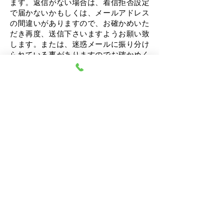
ます。
返信がない場合は、着信拒否設定
で届かないかもしくは、メールアドレス
の間違いがありますので、お確かめいた
だき再度、送信下さいますようお願い致
します。または、迷惑メールに振り分け
られている事がありますのでお確かめく
ださい。
【重要・ご一読ください】通院・投薬治
療中の方や今後、投薬治療が必要になり
そうな心身の辛い状態が強い方の新規の
受付は、令和7年12月31日で終了となりま
した。ご不明な点がございましたらお気
軽にお問い合わせください。
なお、当センターは、
完全予約制
です。
オンラインカウンセリングのみ
ですので
事前にお手続きがございます。
余裕を持
ったご希望の日時を第3希望までお知らせ
くださいますと助かります。
TEL：
090-4518-8830