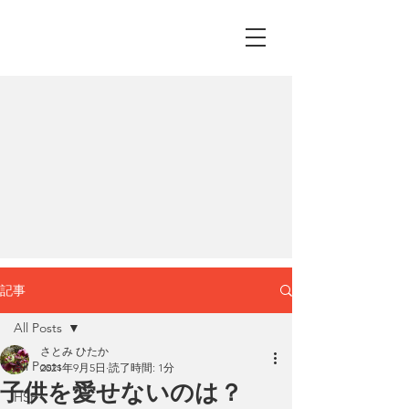
記事
All Posts
さとみ ひたか
All Posts
2021年9月5日
読了時間: 1分
子供を愛せないのは？
HSP