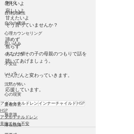
身体化
悲しいよ
寂しいよ
自律訓練法
甘えたいよ
自分の価値
そう言っていませんか？
心理カウンセリング
諦めず
思い込み
焦らず
あなたがその子の母親のつもりで話を
パニック症
聴いてあげましょう。
不安症
いい子
だんだんと変わっていきます。
沈黙が怖い
応援しています。
心の現実
アダルトチルドレン
インナーチャイルド
HSP
愛着障害
HSP
無意識
アダルトチルドレン
見捨てれら不安
潜在意識