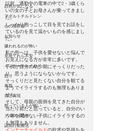
以前、通勤中の電車の中で2・3歳くら
顔色が気になる
いの女の子とお母さんが乗ってきまし
アダルトチルドレン
た。
しっかり抱っこして目を見てお話をし
心の境界線
ているのを見て温かいものを感じまし
お知らせ
た。
嫌われるのが怖い
私の所へは、子供を愛せないと悩んで
見捨てれら不安
お見えになる方が非常に多いです。
インナーチャイルド
子供が自分の幼少期にそっくりだった
り、思うようにならないからです。
怒り
そっくりだと見たくない自分を観てる
毒親
ようでイライラするのも無理もありま
せん。
自己実現
そして、母親の面倒を見てきた自分が
怒っている人が怖い
当たり前だと思っていると、自分のい
グルグル思考
う事を聞かない子供にイライラするの
も無理もありません。
認知行動療法
インナーチャイルド
の欲求や気持ちを