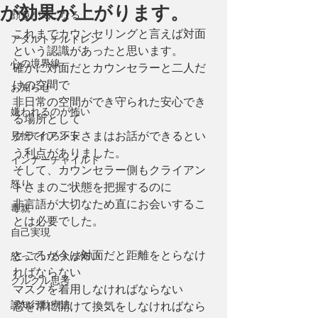
が効果が上がります。
顔色が気になる
これまでカウンセリングと言えば対面
アダルトチルドレン
という認識があったと思います。
心の境界線
確かに対面だとカウンセラーと二人だ
けの空間で
お知らせ
非日常の空間ができ守られた安心でき
嫌われるのが怖い
る場所として
見捨てれら不安
クライアントさまはお話ができるとい
う利点がありました。
インナーチャイルド
そして、カウンセラー側もクライアン
怒り
トさまのご状態を把握するのに
非言語が大切なため直にお会いするこ
毒親
とは必要でした。
自己実現
ところが今は対面だと距離をとらなけ
怒っている人が怖い
ればならない
グルグル思考
マスクを着用しなければならない
認知行動療法
窓を常に開けて換気をしなければなら