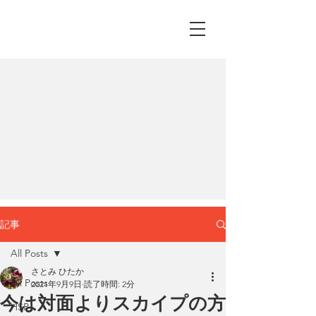
記事
All Posts
さとみ ひたか
All Posts
2021年9月9日
読了時間: 2分
今は対面よりスカイプの方
HSP