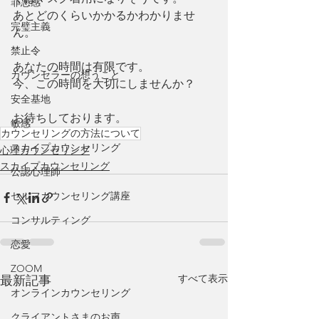
罪悪感
あとどのくらいかかるかわかりませ
完璧主義
ん。
禁止令
あなたの時間は有限です。
カウンセラーの想うこと
今、この時間を大切にしませんか？
安全基地
お待ちしております。
敏感
カウンセリングの方法について
スカイプカウンセリング
心理カウンセリング
スカイプカウンセリング
公認心理師
セルフカウンセリング講座
コンサルティング
恋愛
ZOOM
すべて表示
最新記事
オンラインカウンセリング
クライアントさまのお声