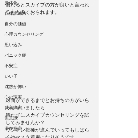
身体化
慣れるとスカイプの方が良いと言われ
る方も多くおられます。
自律訓練法
自分の価値
心理カウンセリング
思い込み
パニック症
不安症
いい子
沈黙が怖い
心の現実
対面ができるまでとお持ちの方がいら
っしゃいましたら
愛着障害
待たずにスカイプカウンセリングを試
無意識
してみませんか？
潜在意識
ワクチン接種が進んでいってもしばら
くはマスク着用になりそうです。