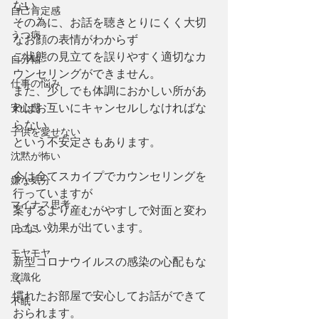
ない
自己肯定感
その為に、お話を聴きとりにくく大切
うつ病
なお顔の表情がわからず
ご状態の見立てを誤りやすく適切なカ
自分軸
ウンセリングができません。
仕事の悩み
また、少しでも体調におかしい所があ
安心感
ればお互いにキャンセルしなければな
らない
子供を愛せない
という不安定さもあります。
沈黙が怖い
今は全てスカイプでカウンセリングを
嫌な気分
行っていますが
マイナス思考
案ずるより産むがやすしで対面と変わ
らない効果が出ています。
口コミ
モヤモヤ
新型コロナウイルスの感染の心配もな
意識化
く
慣れたお部屋で安心してお話ができて
不眠
おられます。