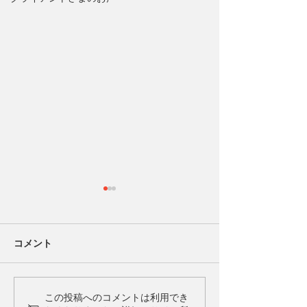
コメント
当センターのカウンセリ
何でもやってみ
この投稿へのコメントは利用でき