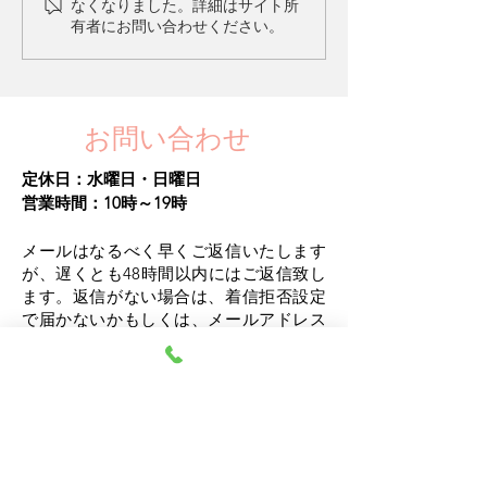
なくなりました。詳細はサイト所
ングの特徴は？
からないもので
有者にお問い合わせください。
お問い合わせ
定休日：水曜日・日曜日​
営業時間：10時～19時
メールはなるべく早くご返信いたします
が、遅くとも48時間以内にはご返信致し
ます。
返信がない場合は、着信拒否設定
で届かないかもしくは、メールアドレス
の間違いがありますので、お確かめいた
だき再度、送信下さいますようお願い致
します。または、迷惑メールに振り分け
られている事がありますのでお確かめく
ださい。
【重要・ご一読ください】通院・投薬治