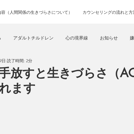
内容（人間関係の生きづらさについて）
カウンセリングの流れと方
る
アダルトチルドレン
心の境界線
お知らせ
9日
読了時間: 2分
ャイルド
怒り
毒親
自己実現
怒っている人が
手放すと生きづらさ（A
れます
うつ病
自分軸
仕事の悩み
安心感
子供を
口コミ
モヤモヤ
意識化
不眠
身体化
自