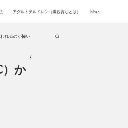
法
アダルトチルドレン（毒親育ちとは）
More
嫌われるのが怖い
怖い
グルグル思考
C）か
愛せない
沈黙が怖い
律訓練法
自分の価値