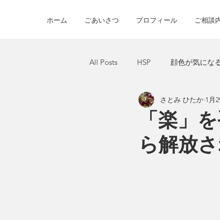
ホーム
ごあいさつ
プロフィール
ご相談
All Posts
HSP
顔色が気にな
さとみ ひたか
1月2
見捨てれら不安
インナーチ
「楽」を
ら解放さ
認知行動療法
自己肯定感
嫌な気分
マイナス思考