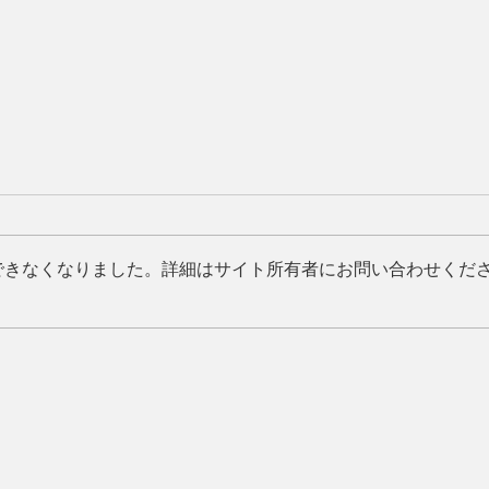
愛着障害とは？
できなくなりました。詳細はサイト所有者にお問い合わせくだ
愛着