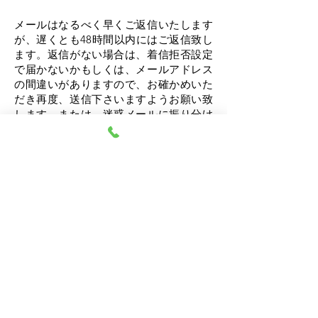
メールはなるべく早くご返信いたします
が、遅くとも48時間以内にはご返信致し
ます。
返信がない場合は、着信拒否設定
で届かないかもしくは、メールアドレス
の間違いがありますので、お確かめいた
だき再度、送信下さいますようお願い致
します。または、迷惑メールに振り分け
られている事がありますのでお確かめく
ださい。
【重要・ご一読ください】通院・投薬治
療中の方や今後、投薬治療が必要になり
そうな心身の辛い状態が強い方の新規の
受付は、令和7年12月31日で終了となりま
した。ご不明な点がございましたらお気
軽にお問い合わせください。
なお、当センターは、
完全予約制
です。
オンラインカウンセリングのみ
ですので
事前にお手続きがございます。
余裕を持