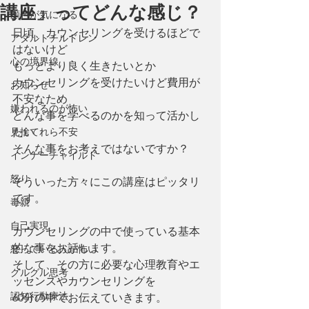
講座」ってどんな感じ？
顔色が気になる
日頃、カウンセリングを受けるほどで
アダルトチルドレン
はないけど
心の境界線
もっとより良く生きたいとか
カウンセリングを受けたいけど費用が
お知らせ
不安なため
嫌われるのが怖い
どんな事を学べるのかを知って活かし
見捨てれら不安
たい
そんな事をお考えではないですか？
インナーチャイルド
怒り
そういった方々にこの講座はピッタリ
です。
毒親
自己実現
カウンセリングの中で使っている基本
的な事をお話します。
怒っている人が怖い
そして、その方に必要な心理教育やエ
グルグル思考
ッセンスやカウンセリングを
認知行動療法
60分の中でお伝えていきます。