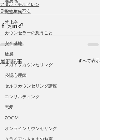
罪悪感
アダルトチルドレン
見捨てれら不安
完璧主義
禁止令
カウンセラーの想うこと
安全基地
敏感
すべて表示
最新記事
スカイプカウンセリング
公認心理師
セルフカウンセリング講座
コンサルティング
恋愛
ZOOM
オンラインカウンセリング
クライアントさまのお声