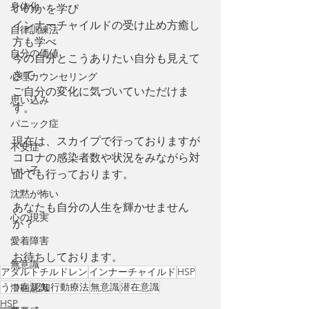
身体化
いのかを学び
インナーチャイルドの受け止め方癒し
自律訓練法
方も学べ
自分の価値
今の自分とこうありたい自分も見えて
きて
心理カウンセリング
ご自分の変化に気づいていただけま
思い込み
す。
パニック症
現在は、スカイプで行っておりますが
不安症
コロナの感染者数や状況をみながら対
いい子
面でも行っております。
沈黙が怖い
あなたも自分の人生を輝かせません
心の現実
か？
愛着障害
お待ちしております。
無意識
アダルトチルドレン
インナーチャイルド
HSP
うつ病
認知行動療法
無意識
潜在意識
潜在意識
HSP