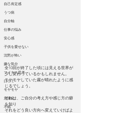
自己肯定感
うつ病
自分軸
仕事の悩み
安心感
子供を愛せない
沈黙が怖い
嫌な気分
全10回が終了した頃には見える世界が
マイナス思考
少し変わっているかもしれません。
モヤモヤしていた霧が晴れたように感
口コミ
じるでしょう。
モヤモヤ
それは、ご自分の考え方や感じ方の癖
意識化
を知り
不眠
それをどう良い方向へ変えていけばよ