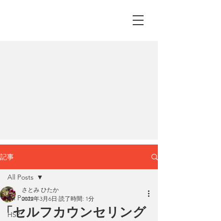
記事
All Posts
さとみ ひたか
All Posts
2022年3月6日
読了時間: 1分
「セルフカウンセリング
HSP