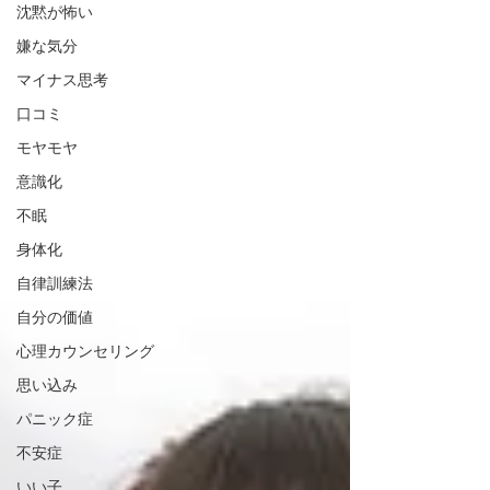
沈黙が怖い
嫌な気分
マイナス思考
口コミ
モヤモヤ
意識化
不眠
身体化
自律訓練法
自分の価値
心理カウンセリング
思い込み
パニック症
不安症
いい子