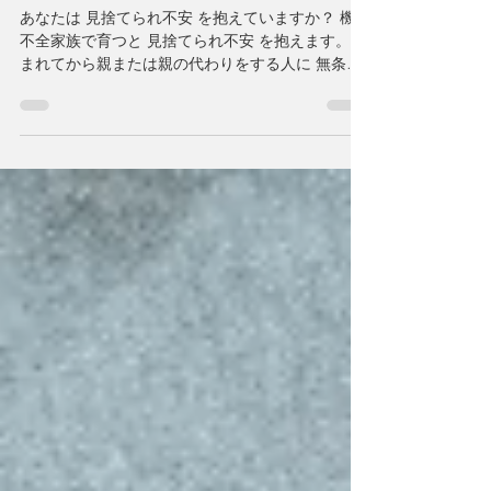
ていると。
あなたは 見捨てられ不安 を抱えていますか？ 機能
不全家族で育つと 見捨てられ不安 を抱えます。 生
まれてから親または親の代わりをする人に 無条件
の受容・愛情を注いでもらうことで愛着を形成し
ます。 時々、私は虐待にはあっていませんとおっ
しゃる方がいます。 親に怒鳴られたり時には叩か
れたり両親の喧嘩をよく見ていたり これは、普通
の事とか自分を愛しているからだから 虐待ではな
いと思い込んでおられます。 また、もっとひどい
目にあっている人がいるから 私は大したことない
と言われます。 確かにテレビドラマのような方は
多くいらっしゃいます。 でも、自分にとってつら
い環境ならそれは虐待です。 親はそんなつもりは
全くなかったという事もあります。 それでも辛か
ったのです。 その為に抱えた 見捨てられ不安 をそ
のままにしていると 様々な依存症になったり、心
身の病気になったりします。 日々の行動は 見捨て
られ不安 から動かされています。 他人軸で動いて
いるという事です。 自分の気持ちや考えもあまり