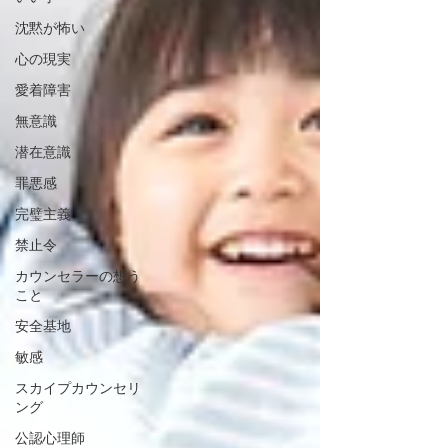
沈黙が怖い
心の現実
愛着障害
無意識
潜在意識
罪悪感
完璧主義
禁止令
カウンセラーの想う
こと
安全基地
敏感
スカイプカウンセリ
ング
公認心理師