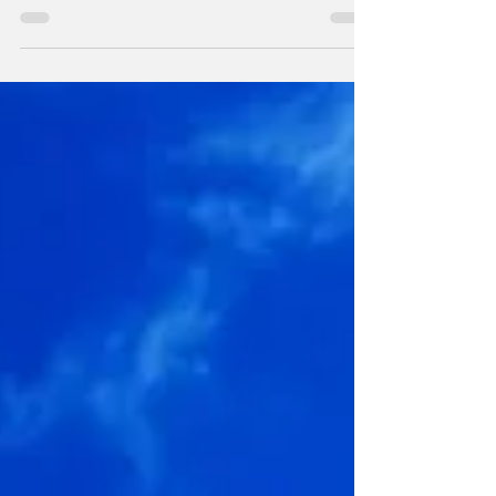
最近、HSPという言葉をよく目にしますね。 この
言葉を知った時、これ私の事だと思いました。 私
がカウンセリングを受けていた頃は この言葉はあ
りませんでした。 当たり前と思っていたことも実
は違っていたり 何で他の人は平気なんだろうと思
う場面もあり 何でなんだろうと思っていましたが
この概念を知って腑に落ちました。 そして、 アダ
ルトチルドレン から回復したことで HSPで辛い部
分が軽減されているとわかりました。 変えられな
い部分は、それぞれに合った対処法を 知らず知ら
ずのうちに身につけていました。 HSPの特徴の中
で一番辛いのは 他人の気持ちが自分の中に入って
くることかもしれません。 周りにいる人たちの感
情がすぐにわかってしまい 自分がその感情を味わ
って疲れます。 また、何とか相手を楽にしようと
してしまいます。 人が多い所は辛いですよね。 こ
れは アダルトチルドレン の人にもあることです。
見捨てられ不安を抱えていると 他者の精神的な面
倒をみようとします。 そして、他者とも心の境界
線があいまいです。 そこを改善すると他者の気持
ちがわかっても 自分の