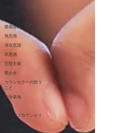
沈黙が怖い
心の現実
愛着障害
無意識
潜在意識
罪悪感
完璧主義
禁止令
カウンセラーの想う
こと
安全基地
敏感
スカイプカウンセリ
ング
公認心理師