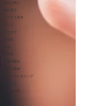
沈黙が怖い
嫌な気分
マイナス思考
口コミ
モヤモヤ
意識化
不眠
身体化
自律訓練法
自分の価値
心理カウンセリング
思い込み
パニック症
不安症
いい子