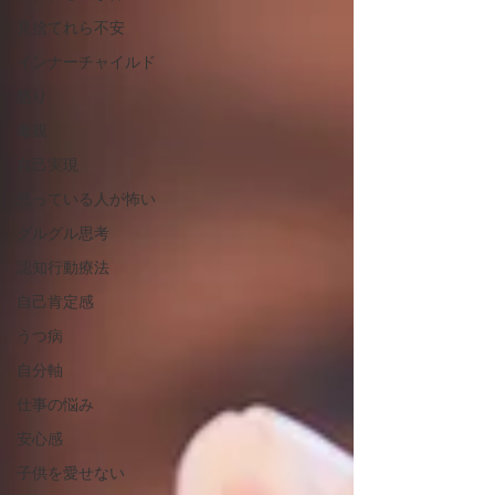
見捨てれら不安
インナーチャイルド
怒り
毒親
自己実現
怒っている人が怖い
グルグル思考
認知行動療法
自己肯定感
うつ病
自分軸
仕事の悩み
安心感
子供を愛せない